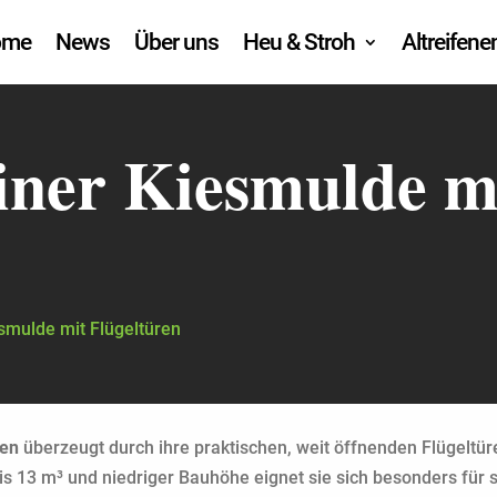
ome
News
Über uns
Heu & Stroh
Altreifen
iner Kiesmulde m
esmulde mit Flügeltüren
ren
überzeugt durch ihre praktischen, weit öffnenden Flügeltür
s 13 m³ und niedriger Bauhöhe eignet sie sich besonders für s