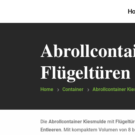
H
Abrollconta
Flügeltüren
Home
Container
Abrollcontainer Ki
Die
Abrollcontainer Kiesmulde
mit
Flügeltü
Entleeren
. Mit kompaktem Volumen von 8 bi